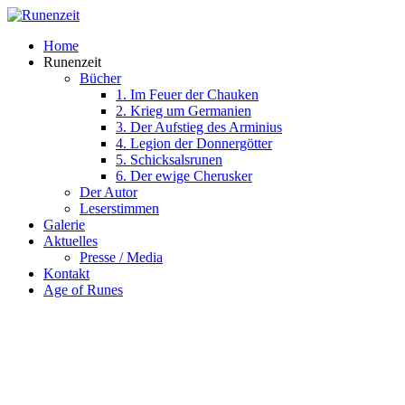
Home
Runenzeit
Bücher
1. Im Feuer der Chauken
2. Krieg um Germanien
3. Der Aufstieg des Arminius
4. Legion der Donnergötter
5. Schicksalsrunen
6. Der ewige Cherusker
Der Autor
Leserstimmen
Galerie
Aktuelles
Presse / Media
Kontakt
Age of Runes